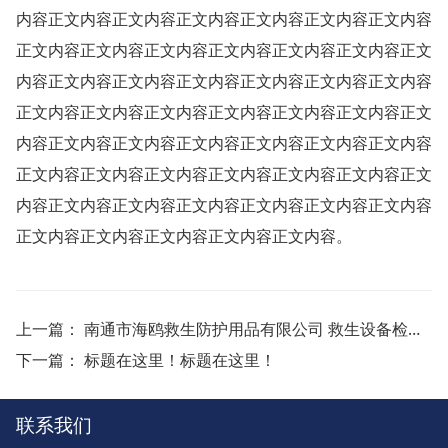
内容正文内容正文内容正文内容正文内容正文内容正文内容
正文内容正文内容正文内容正文内容正文内容正文内容正文
内容正文内容正文内容正文内容正文内容正文内容正文内容
正文内容正文内容正文内容正文内容正文内容正文内容正文
内容正文内容正文内容正文内容正文内容正文内容正文内容
正文内容正文内容正文内容正文内容正文内容正文内容正文
内容正文内容正文内容正文内容正文内容正文内容正文内容
正文内容正文内容正文内容正文内容正文内容。
上一篇：
南通市海鸥救生防护用品有限公司 救生设备检修站项目 竣工环境保护验收报告表 公示
下一篇：
标题在这里！标题在这里！
联系我们