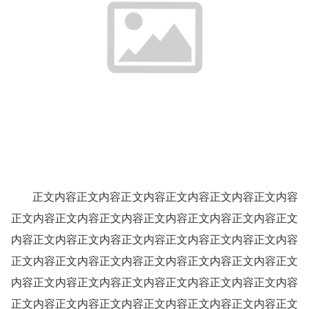
正文内容正文内容正文内容正文内容正文内容正文内容
正文内容正文内容正文内容正文内容正文内容正文内容正文
内容正文内容正文内容正文内容正文内容正文内容正文内容
正文内容正文内容正文内容正文内容正文内容正文内容正文
内容正文内容正文内容正文内容正文内容正文内容正文内容
正文内容正文内容正文内容正文内容正文内容正文内容正文