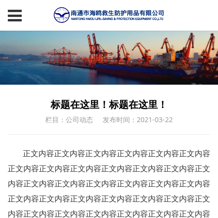
标题在这里！标题在这里！
栏目：公司动态
发布时间：2021-03-22
正文内容正文内容正文内容正文内容正文内容正文内容
正文内容正文内容正文内容正文内容正文内容正文内容正文
内容正文内容正文内容正文内容正文内容正文内容正文内容
正文内容正文内容正文内容正文内容正文内容正文内容正文
内容正文内容正文内容正文内容正文内容正文内容正文内容